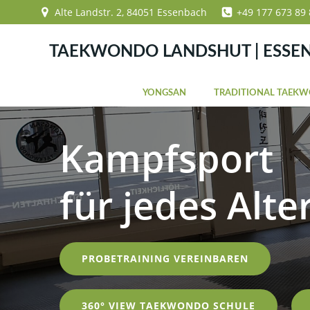
Zum
Alte Landstr. 2, 84051 Essenbach
+49 177 673 89 
Inhalt
springen
TAEKWONDO LANDSHUT | ESSE
YONGSAN
TRADITIONAL TAEK
Kampfsport
für jedes Alte
PROBETRAINING VEREINBAREN
360° VIEW TAEKWONDO SCHULE