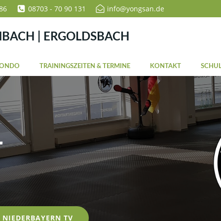
86
08703 - 70 90 131
info@yongsan.de
NBACH | ERGOLDSBACH
WONDO
TRAININGSZEITEN & TERMINE
KONTAKT
SCHUL
r
NIEDERBAYERN TV