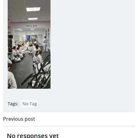
Tags:
No Tag
Post
Previous post
navigation
No responses yet