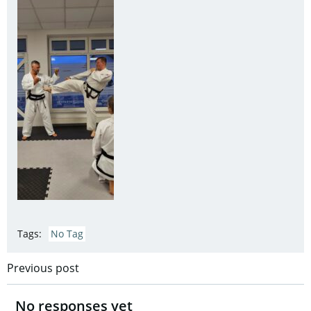
Tags:
No Tag
Post
Previous post
navigation
No responses yet