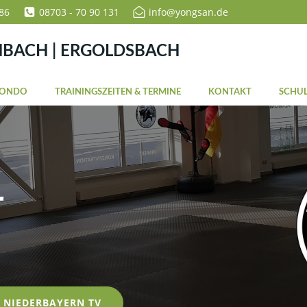
86
08703 - 70 90 131
info@yongsan.de
NBACH | ERGOLDSBACH
WONDO
TRAININGSZEITEN & TERMINE
KONTAKT
SCHUL
r
NIEDERBAYERN TV