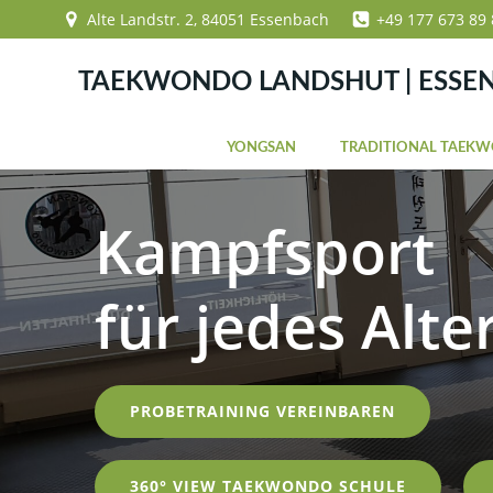
Zum
Alte Landstr. 2, 84051 Essenbach
+49 177 673 89 
Inhalt
springen
TAEKWONDO LANDSHUT | ESSE
YONGSAN
TRADITIONAL TAEK
Kampfsport
für jedes Alte
PROBETRAINING VEREINBAREN
360° VIEW TAEKWONDO SCHULE