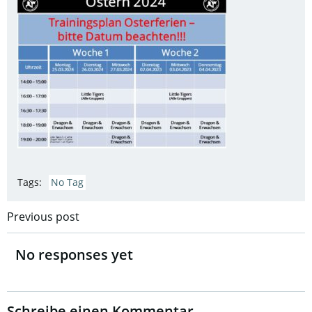
Tags:
No Tag
Post
Previous post
navigation
No responses yet
Schreibe einen Kommentar