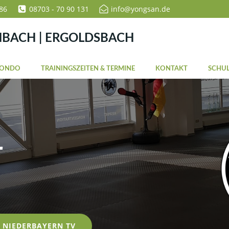
86
08703 - 70 90 131
info@yongsan.de
NBACH | ERGOLDSBACH
WONDO
TRAININGSZEITEN & TERMINE
KONTAKT
SCHUL
r
NIEDERBAYERN TV