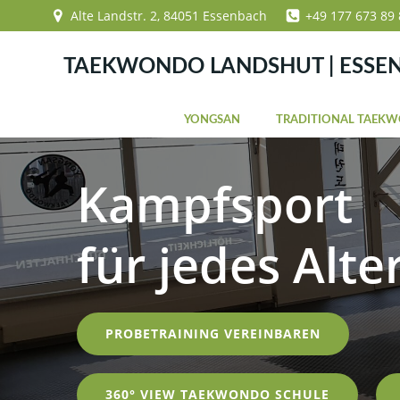
Zum
Alte Landstr. 2, 84051 Essenbach
+49 177 673 89 
Inhalt
springen
TAEKWONDO LANDSHUT | ESSE
YONGSAN
TRADITIONAL TAEK
Kampfsport
für jedes Alte
PROBETRAINING VEREINBAREN
360° VIEW TAEKWONDO SCHULE