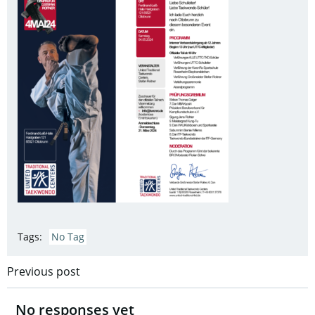
Tags:
No Tag
Post
Previous post
navigation
No responses yet