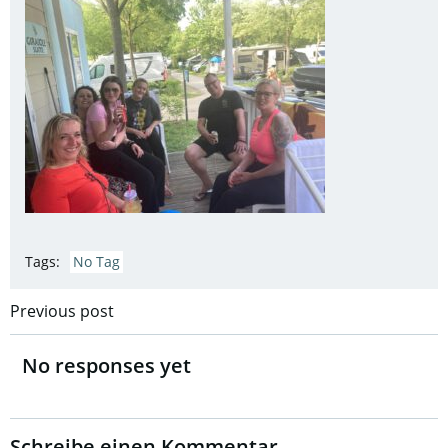
Tags:
No Tag
Post
Previous post
navigation
No responses yet
Schreibe einen Kommentar