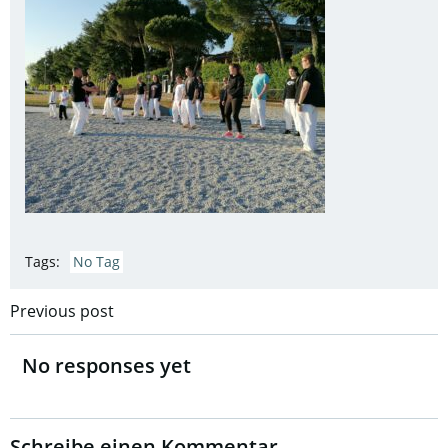
Tags:
No Tag
Post
Previous post
navigation
No responses yet
Schreibe einen Kommentar