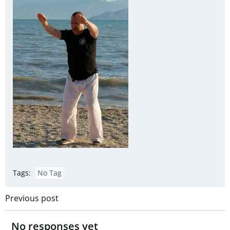
Tags:
No Tag
Post
Previous post
navigation
No responses yet