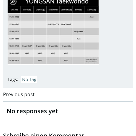
Tags:
No Tag
Post
Previous post
navigation
No responses yet
Schreibe einen Kommentar