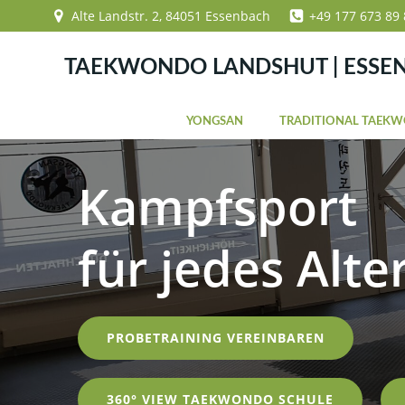
Zum
Alte Landstr. 2, 84051 Essenbach
+49 177 673 89 
Inhalt
springen
TAEKWONDO LANDSHUT | ESSE
YONGSAN
TRADITIONAL TAEK
Kampfsport
für jedes Alte
PROBETRAINING VEREINBAREN
360° VIEW TAEKWONDO SCHULE