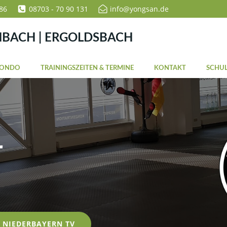
86
08703 - 70 90 131
info@yongsan.de
NBACH | ERGOLDSBACH
WONDO
TRAININGSZEITEN & TERMINE
KONTAKT
SCHUL
r
NIEDERBAYERN TV