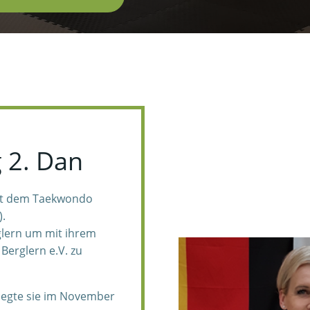
 2. Dan
mit dem Taekwondo
).
glern um mit ihrem
erglern e.V. zu
legte sie im November