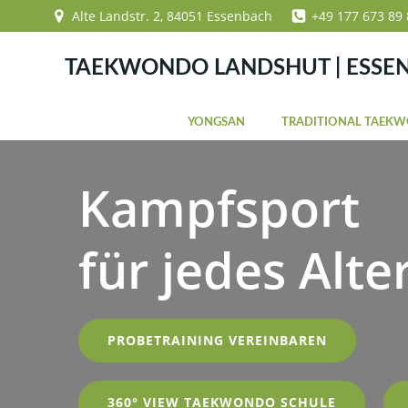
Zum
Alte Landstr. 2, 84051 Essenbach
+49 177 673 89 
Inhalt
springen
TAEKWONDO LANDSHUT | ESSE
YONGSAN
TRADITIONAL TAEK
Kampfsport
für jedes Alte
PROBETRAINING VEREINBAREN
360° VIEW TAEKWONDO SCHULE