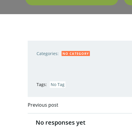
Categories:
NO CATEGORY
Tags:
No Tag
Previous post
Post
navigation
No responses yet