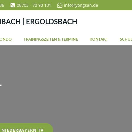
86
08703 - 70 90 131
info@yongsan.de
NBACH | ERGOLDSBACH
WONDO
TRAININGSZEITEN & TERMINE
KONTAKT
SCHUL
r
NIEDERBAYERN TV