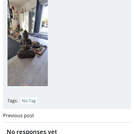
Tags:
No Tag
Post
Previous post
navigation
No responses yet