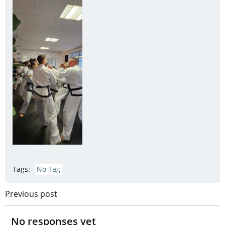
Tags:
No Tag
Post
Previous post
navigation
No responses yet