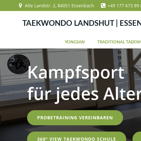
Zum
Alte Landstr. 2, 84051 Essenbach
+49 177 673 89 
Inhalt
springen
TAEKWONDO LANDSHUT | ESSE
YONGSAN
TRADITIONAL TAEK
Kampfsport
für jedes Alte
PROBETRAINING VEREINBAREN
360° VIEW TAEKWONDO SCHULE