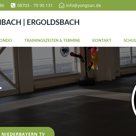
86
08703 - 70 90 131
info@yongsan.de
NBACH | ERGOLDSBACH
WONDO
TRAININGSZEITEN & TERMINE
KONTAKT
SCHUL
r
NIEDERBAYERN TV