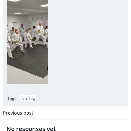
Tags:
No Tag
Post
Previous post
navigation
No responses yet