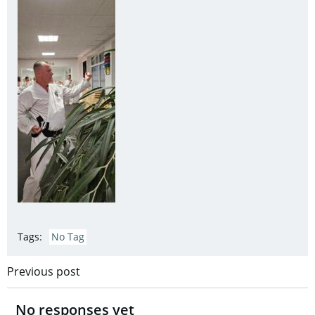
Tags:
No Tag
Post
Previous post
navigation
No responses yet