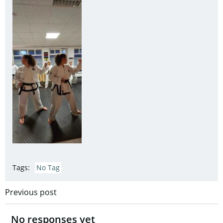
Tags:
No Tag
Post
Previous post
navigation
No responses yet