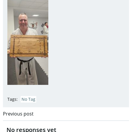
Tags:
No Tag
Post
Previous post
navigation
No responses yet