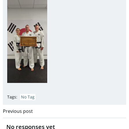
Tags:
No Tag
Post
Previous post
navigation
No responses yet