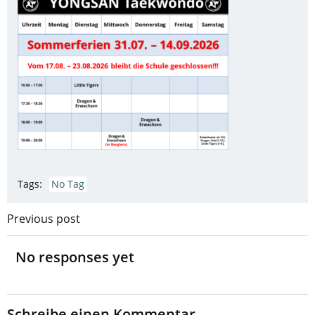
Tags:
No Tag
Post
Previous post
navigation
No responses yet
Schreibe einen Kommentar