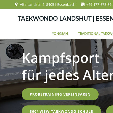
Zum
Alte Landstr. 2, 84051 Essenbach
+49 177 673 89 
Inhalt
springen
TAEKWONDO LANDSHUT | ESSE
YONGSAN
TRADITIONAL TAEK
Kampfsport
für jedes Alte
PROBETRAINING VEREINBAREN
360° VIEW TAEKWONDO SCHULE