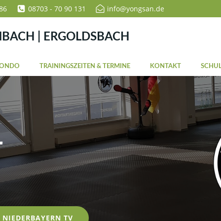
86
08703 - 70 90 131
info@yongsan.de
NBACH | ERGOLDSBACH
WONDO
TRAININGSZEITEN & TERMINE
KONTAKT
SCHUL
r
NIEDERBAYERN TV