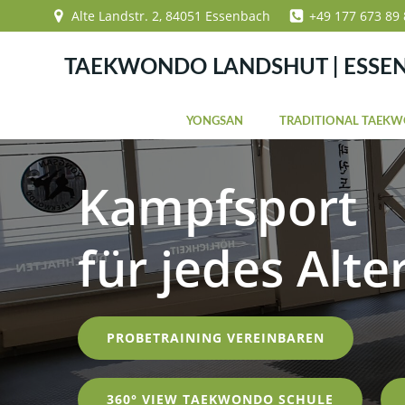
Zum
Alte Landstr. 2, 84051 Essenbach
+49 177 673 89 
Inhalt
springen
TAEKWONDO LANDSHUT | ESSE
YONGSAN
TRADITIONAL TAEK
Kampfsport
für jedes Alte
PROBETRAINING VEREINBAREN
360° VIEW TAEKWONDO SCHULE