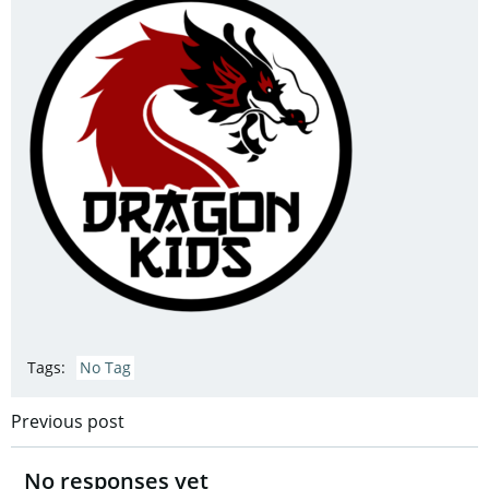
Tags:
No Tag
Post
Previous post
navigation
No responses yet