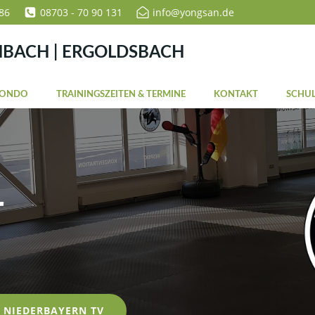
86
08703 - 70 90 131
info@yongsan.de
NBACH | ERGOLDSBACH
WONDO
TRAININGSZEITEN & TERMINE
KONTAKT
SCHUL
r
NIEDERBAYERN TV