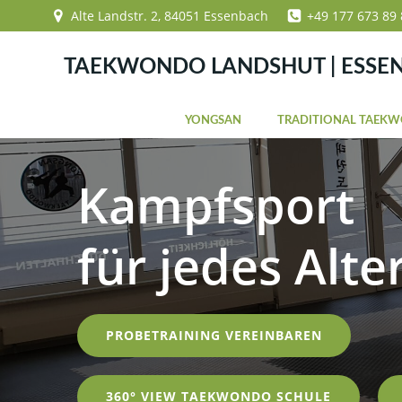
Zum
Alte Landstr. 2, 84051 Essenbach
+49 177 673 89 
Inhalt
springen
TAEKWONDO LANDSHUT | ESSE
YONGSAN
TRADITIONAL TAEK
Kampfsport
für jedes Alte
PROBETRAINING VEREINBAREN
360° VIEW TAEKWONDO SCHULE