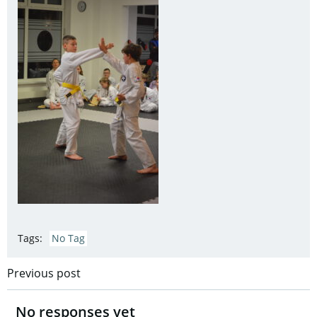
Tags:
No Tag
Post
Previous post
navigation
No responses yet