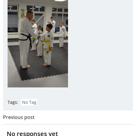
Tags:
No Tag
Post
Previous post
navigation
No responses yet