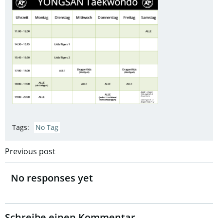
Tags:
No Tag
Post
Previous post
navigation
No responses yet
Schreibe einen Kommentar