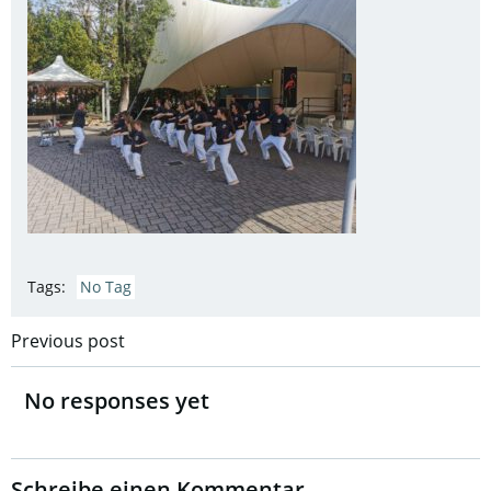
Tags:
No Tag
Post
Previous post
navigation
No responses yet
Schreibe einen Kommentar