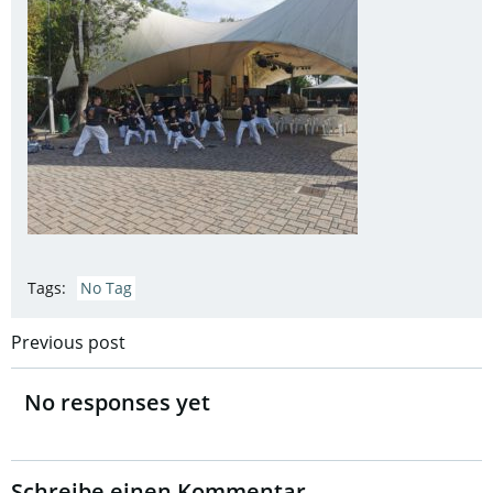
Tags:
No Tag
Post
Previous post
navigation
No responses yet
Schreibe einen Kommentar