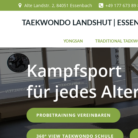
Zum
Alte Landstr. 2, 84051 Essenbach
+49 177 673 89 
Inhalt
springen
TAEKWONDO LANDSHUT | ESSE
YONGSAN
TRADITIONAL TAEK
Kampfsport
für jedes Alte
PROBETRAINING VEREINBAREN
360° VIEW TAEKWONDO SCHULE