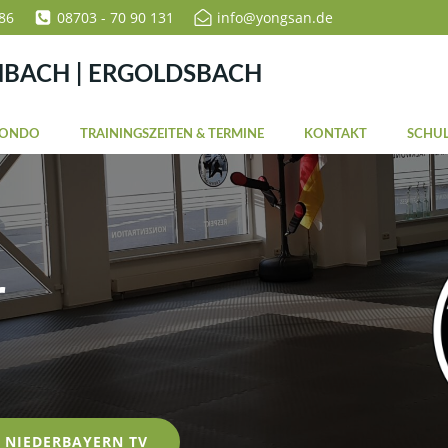
86
08703 - 70 90 131
info@yongsan.de
NBACH | ERGOLDSBACH
WONDO
TRAININGSZEITEN & TERMINE
KONTAKT
SCHUL
r
NIEDERBAYERN TV