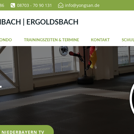
86
08703 - 70 90 131
info@yongsan.de
NBACH | ERGOLDSBACH
WONDO
TRAININGSZEITEN & TERMINE
KONTAKT
SCHUL
r
NIEDERBAYERN TV