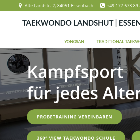
Zum
Alte Landstr. 2, 84051 Essenbach
+49 177 673 89 
Inhalt
springen
TAEKWONDO LANDSHUT | ESSE
YONGSAN
TRADITIONAL TAEK
Kampfsport
für jedes Alte
PROBETRAINING VEREINBAREN
360° VIEW TAEKWONDO SCHULE