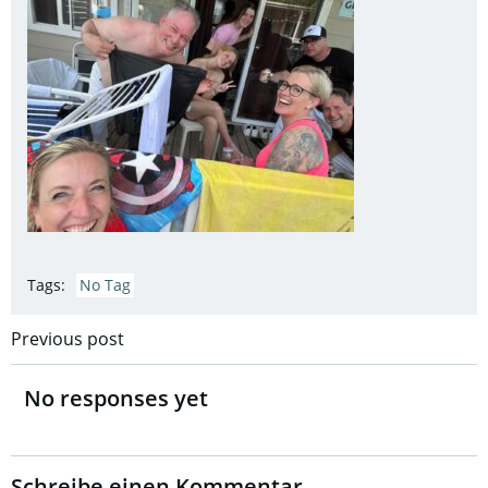
Tags:
No Tag
Post
Previous post
navigation
No responses yet
Schreibe einen Kommentar