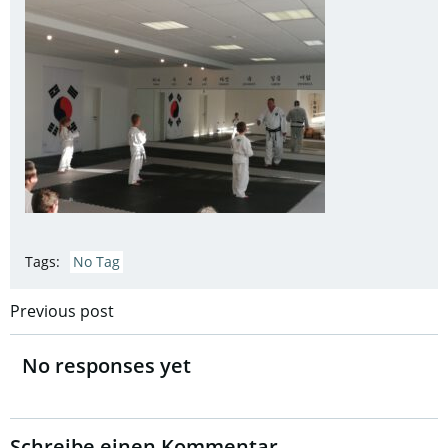
Tags:
No Tag
Post
Previous post
navigation
No responses yet
Schreibe einen Kommentar