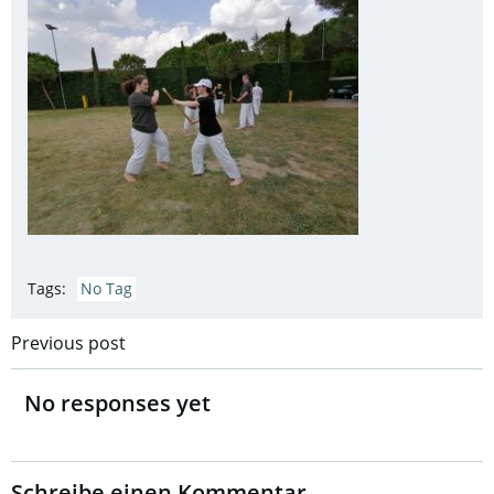
Tags:
No Tag
Post
Previous post
navigation
No responses yet
Schreibe einen Kommentar