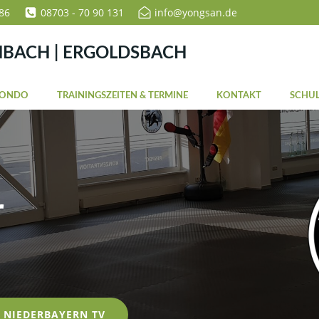
86
08703 - 70 90 131
info@yongsan.de
NBACH | ERGOLDSBACH
WONDO
TRAININGSZEITEN & TERMINE
KONTAKT
SCHUL
r
NIEDERBAYERN TV