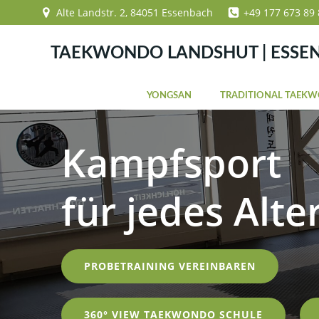
Zum
Alte Landstr. 2, 84051 Essenbach
+49 177 673 89 
Inhalt
springen
TAEKWONDO LANDSHUT | ESSE
YONGSAN
TRADITIONAL TAEK
Kampfsport
für jedes Alte
PROBETRAINING VEREINBAREN
360° VIEW TAEKWONDO SCHULE