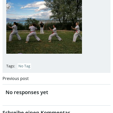
Tags:
No Tag
Post
Previous post
navigation
No responses yet
Schreibe einen Kommentar