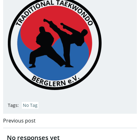
Tags:
No Tag
Post
Previous post
navigation
No responses yet