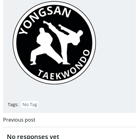
Tags:
No Tag
Post
Previous post
navigation
No responses yet