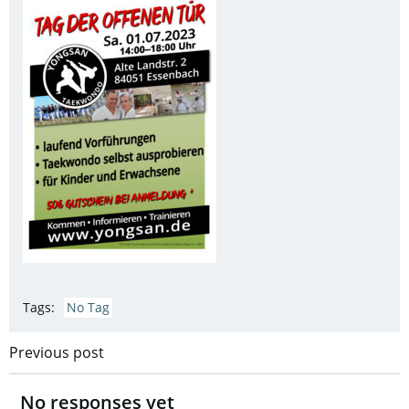
Tags:
No Tag
Post
Previous post
navigation
No responses yet