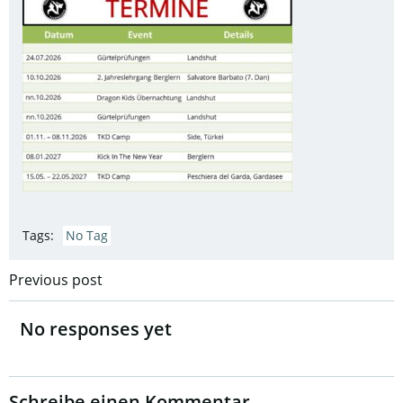
Tags:
No Tag
Post
Previous post
navigation
No responses yet
Schreibe einen Kommentar