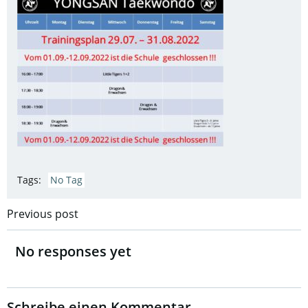
Tags:
No Tag
Post
Previous post
navigation
No responses yet
Schreibe einen Kommentar